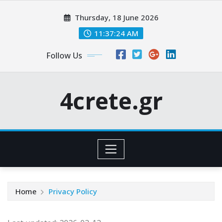
Skip
Thursday, 18 June 2026
to
content
11:37:25 AM
Follow Us
4crete.gr
Home
Privacy Policy