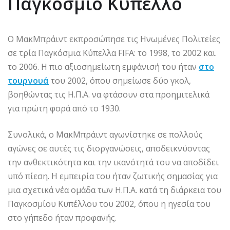
Παγκόσμιο Κύπελλο
Ο ΜακΜπράιντ εκπροσώπησε τις Ηνωμένες Πολιτείες
σε τρία Παγκόσμια Κύπελλα FIFA: το 1998, το 2002 και
το 2006. Η πιο αξιοσημείωτη εμφάνισή του ήταν
στο
τουρνουά
του 2002, όπου σημείωσε δύο γκολ,
βοηθώντας τις Η.Π.Α. να φτάσουν στα προημιτελικά
για πρώτη φορά από το 1930.
Συνολικά, ο ΜακΜπράιντ αγωνίστηκε σε πολλούς
αγώνες σε αυτές τις διοργανώσεις, αποδεικνύοντας
την ανθεκτικότητα και την ικανότητά του να αποδίδει
υπό πίεση. Η εμπειρία του ήταν ζωτικής σημασίας για
μια σχετικά νέα ομάδα των Η.Π.Α. κατά τη διάρκεια του
Παγκοσμίου Κυπέλλου του 2002, όπου η ηγεσία του
στο γήπεδο ήταν προφανής.