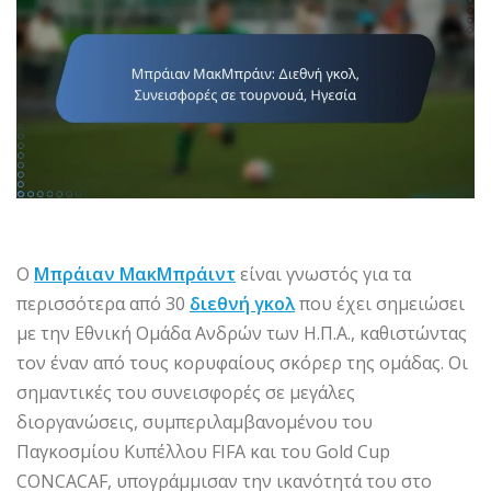
Ο
Μπράιαν ΜακΜπράιντ
είναι γνωστός για τα
περισσότερα από 30
διεθνή γκολ
που έχει σημειώσει
με την Εθνική Ομάδα Ανδρών των Η.Π.Α., καθιστώντας
τον έναν από τους κορυφαίους σκόρερ της ομάδας. Οι
σημαντικές του συνεισφορές σε μεγάλες
διοργανώσεις, συμπεριλαμβανομένου του
Παγκοσμίου Κυπέλλου FIFA και του Gold Cup
CONCACAF, υπογράμμισαν την ικανότητά του στο