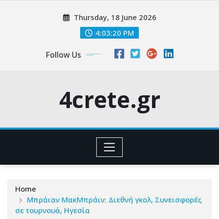
Skip
Thursday, 18 June 2026
to
content
4:03:21 PM
Follow Us
4crete.gr
Home
Μπράιαν ΜακΜπράιν: Διεθνή γκολ, Συνεισφορές
σε τουρνουά, Ηγεσία