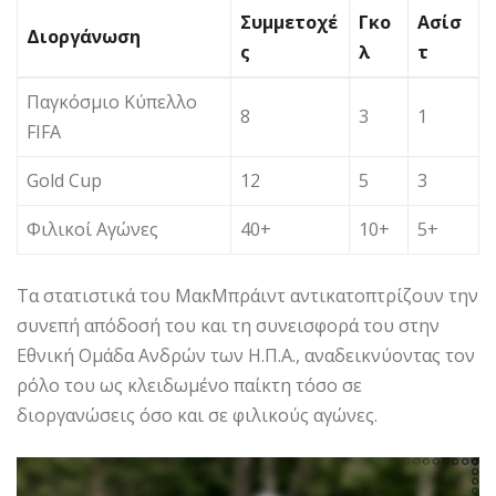
Συμμετοχέ
Γκο
Ασίσ
Διοργάνωση
ς
λ
τ
Παγκόσμιο Κύπελλο
8
3
1
FIFA
Gold Cup
12
5
3
Φιλικοί Αγώνες
40+
10+
5+
Τα στατιστικά του ΜακΜπράιντ αντικατοπτρίζουν την
συνεπή απόδοσή του και τη συνεισφορά του στην
Εθνική Ομάδα Ανδρών των Η.Π.Α., αναδεικνύοντας τον
ρόλο του ως κλειδωμένο παίκτη τόσο σε
διοργανώσεις όσο και σε φιλικούς αγώνες.