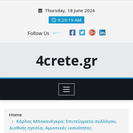
Skip
Thursday, 18 June 2026
to
content
9:29:20 AM
Follow Us
4crete.gr
Home
Κάρλος Μποκανέγκρα: Επιτεύγματα συλλόγου,
Διεθνής ηγεσία, Αμυντικές ικανότητες