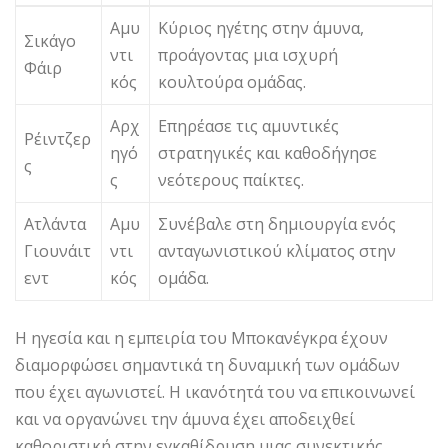
Αμυ
Κύριος ηγέτης στην άμυνα,
Σικάγο
ντι
προάγοντας μια ισχυρή
Φάιρ
κός
κουλτούρα ομάδας.
Αρχ
Επηρέασε τις αμυντικές
Ρέιντζερ
ηγό
στρατηγικές και καθοδήγησε
ς
ς
νεότερους παίκτες.
Ατλάντα
Αμυ
Συνέβαλε στη δημιουργία ενός
Γιουνάιτ
ντι
ανταγωνιστικού κλίματος στην
εντ
κός
ομάδα.
Η ηγεσία και η εμπειρία του Μποκανέγκρα έχουν
διαμορφώσει σημαντικά τη δυναμική των ομάδων
που έχει αγωνιστεί. Η ικανότητά του να επικοινωνεί
και να οργανώνει την άμυνα έχει αποδειχθεί
καθοριστική στην εγκαθίδρυση μιας συνεκτικής