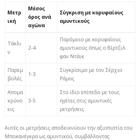
Μέσος
Μετρ
Σύγκριση με κορυφαίους
όρος ανά
ική
αμυντικούς
αγώνα
Παρόμοιο με κορυφαίους
Τάκλι
2-4
αμυντικούς όπως ο Βίρτζιλ
ν
φαν Ντάικ
Παρεμ
Συγκρίσιμο με τον Σέρχιο
1-3
βολές
Ράμος
Απομα
Στο ίδιο επίπεδο με τους
κρύνσ
3-5
ηγέτες στις αμυντικές
εις
μετρήσεις
Αυτές οι μετρήσεις αποδεικνύουν την αξιοπιστία του
Μποκανέγκρα ως αμυντικού, συμβάλλοντας